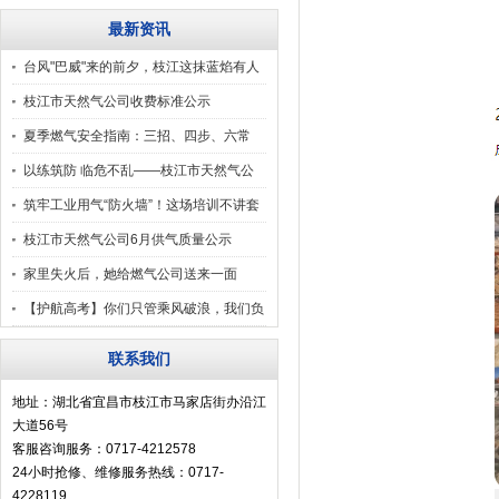
最新资讯
台风"巴威"来的前夕，枝江这抹蓝焰有人
守
枝江市天然气公司收费标准公示
夏季燃气安全指南：三招、四步、六常
识、九错误认知
以练筑防 临危不乱——枝江市天然气公
司应急演练纪
筑牢工业用气“防火墙”！这场培训不讲套
话，只教“
枝江市天然气公司6月供气质量公示
家里失火后，她给燃气公司送来一面
旗……
【护航高考】你们只管乘风破浪，我们负
责气足压稳！
联系我们
地址：湖北省宜昌市枝江市马家店街办沿江
大道56号
客服咨询服务：0717-4212578
24小时抢修、维修服务热线：0717-
4228119