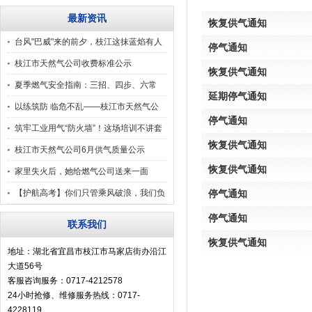
最新资讯
恢复供气通知
台风"巴威"来的前夕，枝江这抹蓝焰有人
停气通知
守
枝江市天然气公司收费标准公示
恢复供气通知
夏季燃气安全指南：三招、四步、六常
延期停气通知
识、九错误认知
以练筑防 临危不乱——枝江市天然气公
停气通知
司应急演练纪
筑牢工业用气“防火墙”！这场培训不讲套
恢复供气通知
话，只教“
枝江市天然气公司6月供气质量公示
恢复供气通知
家里失火后，她给燃气公司送来一面
旗……
【护航高考】你们只管乘风破浪，我们负
停气通知
责气足压稳！
停气通知
联系我们
恢复供气通知
地址：湖北省宜昌市枝江市马家店街办沿江
大道56号
客服咨询服务：0717-4212578
24小时抢修、维修服务热线：0717-
4228119