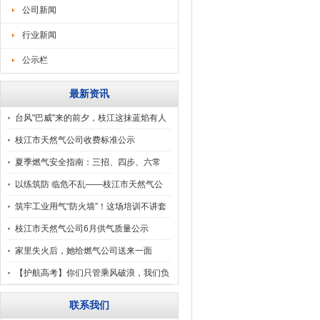
公司新闻
行业新闻
公示栏
最新资讯
台风"巴威"来的前夕，枝江这抹蓝焰有人
守
枝江市天然气公司收费标准公示
夏季燃气安全指南：三招、四步、六常
识、九错误认知
以练筑防 临危不乱——枝江市天然气公
司应急演练纪
筑牢工业用气“防火墙”！这场培训不讲套
话，只教“
枝江市天然气公司6月供气质量公示
家里失火后，她给燃气公司送来一面
旗……
【护航高考】你们只管乘风破浪，我们负
责气足压稳！
联系我们